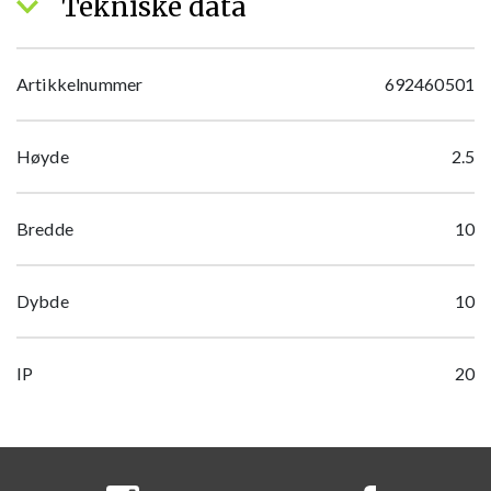
Tekniske data
Artikkelnummer
692460501
Høyde
2.5
Bredde
10
Dybde
10
IP
20