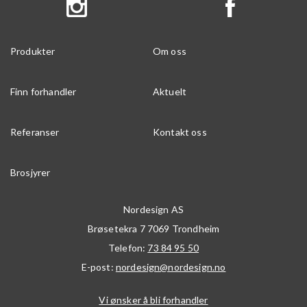
Produkter
Om oss
Finn forhandler
Aktuelt
Referanser
Kontakt oss
Brosjyrer
Nordesign AS
Brøsetekra 7
7069
Trondheim
Telefon:
73 84 95 50
E-post:
nordesign@nordesign.no
Vi ønsker å bli forhandler