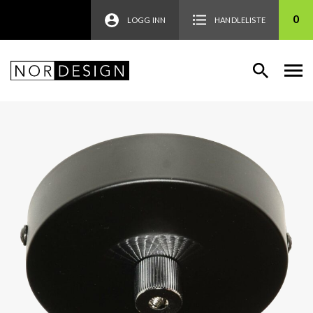
0
LOGG INN
HANDLELISTE