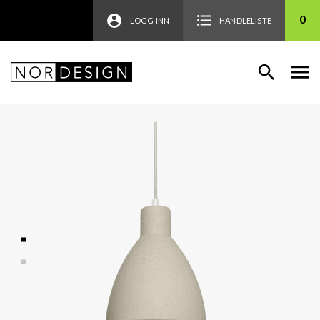
0
LOGG INN
HANDLELISTE