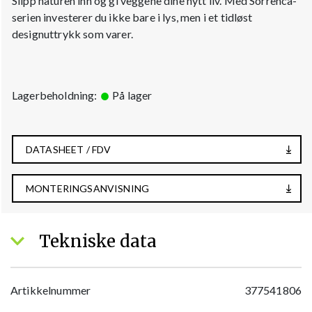
Slipp naturen inn og gi veggene dine nytt liv. Med Sorrenca-
serien investerer du ikke bare i lys, men i et tidløst
designuttrykk som varer.
Lagerbeholdning:
På lager
DATASHEET / FDV
MONTERINGSANVISNING
Tekniske data
Artikkelnummer
377541806