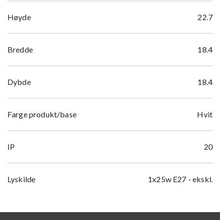
Høyde
22.7
Bredde
18.4
Dybde
18.4
Farge produkt/base
Hvit
IP
20
Lyskilde
1x25w E27 - ekskl.