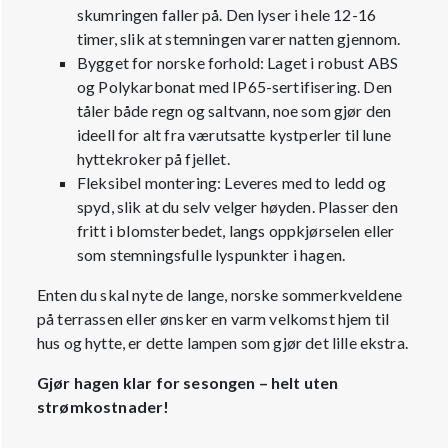
skumringen faller på. Den lyser i hele 12-16
timer, slik at stemningen varer natten gjennom.
Bygget for norske forhold: Laget i robust ABS
og Polykarbonat med IP65-sertifisering. Den
tåler både regn og saltvann, noe som gjør den
ideell for alt fra værutsatte kystperler til lune
hyttekroker på fjellet.
Fleksibel montering: Leveres med to ledd og
spyd, slik at du selv velger høyden. Plasser den
fritt i blomsterbedet, langs oppkjørselen eller
som stemningsfulle lyspunkter i hagen.
Enten du skal nyte de lange, norske sommerkveldene
på terrassen eller ønsker en varm velkomst hjem til
hus og hytte, er dette lampen som gjør det lille ekstra.
Gjør hagen klar for sesongen – helt uten
strømkostnader!