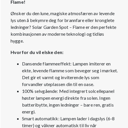
Flame!
Ønsker du den lune, magiske atmosfæren av levende
lys uten å bekymre deg for brannfare eller kronglete
ledninger? Solar Garden Spot – Flame er den perfekte
kombinasjonen av moderne teknologi og tidløs
hygge.
Hvorfor du vil elske den:
Dansende flammeeffekt: Lampen imiterer en
ekte, levende flamme som beveger seg i mørket.
Det gir et varmt og inviterende lys som
forvandler uteplassen din til en oase.
100% selvgående: Med integrert solcellepanel
høster lampen energi direkte fra solen. Ingen
batteribytte, ingen ledninger – bare ren, gratis
energi.
Smart automatikk: Lampen lader i dagslys (6-8
timer) og våkner automatisk til liv når