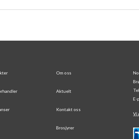
kter
Om oss
No
Br
Te
orhandler
Aktuelt
E-
anser
Kontakt oss
Vi 
Brosjyrer