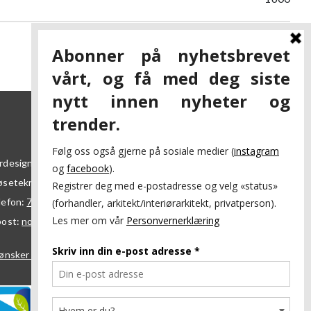
1W 80lm 1600K
rdesign AS
øsetekra 7
7069
Trondheim
lefon:
73 84 95 50
post:
nordesign@nordesign.no
ønsker å bli forhandler