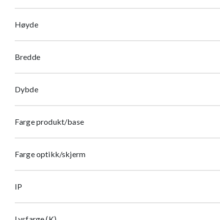
Høyde
Bredde
Dybde
Farge produkt/base
Farge optikk/skjerm
IP
Lysfarge (K)