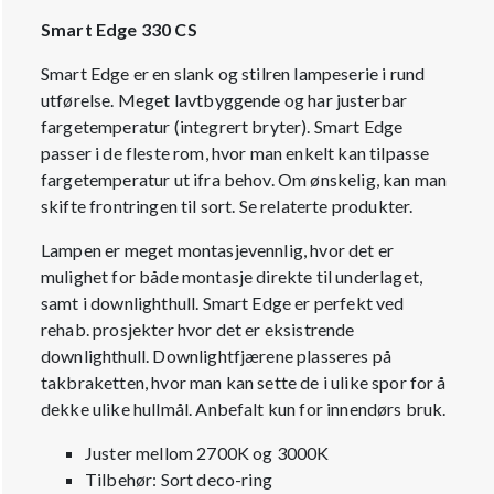
Smart Edge 330 CS
Smart Edge er en slank og stilren lampeserie i rund
utførelse. Meget lavtbyggende og har justerbar
fargetemperatur (integrert bryter). Smart Edge
passer i de fleste rom, hvor man enkelt kan tilpasse
fargetemperatur ut ifra behov. Om ønskelig, kan man
skifte frontringen til sort. Se relaterte produkter.
Lampen er meget montasjevennlig, hvor det er
mulighet for både montasje direkte til underlaget,
samt i downlighthull. Smart Edge er perfekt ved
rehab. prosjekter hvor det er eksistrende
downlighthull. Downlightfjærene plasseres på
takbraketten, hvor man kan sette de i ulike spor for å
dekke ulike hullmål. Anbefalt kun for innendørs bruk.
Juster mellom 2700K og 3000K
Tilbehør: Sort deco-ring