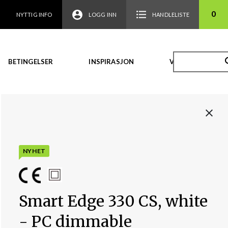
0
NYTTIG INFO
LOGG INN
HANDLELISTE
BETINGELSER
INSPIRASJON
VIDEO
NYHET
Smart Edge 330 CS, white
- PC dimmable