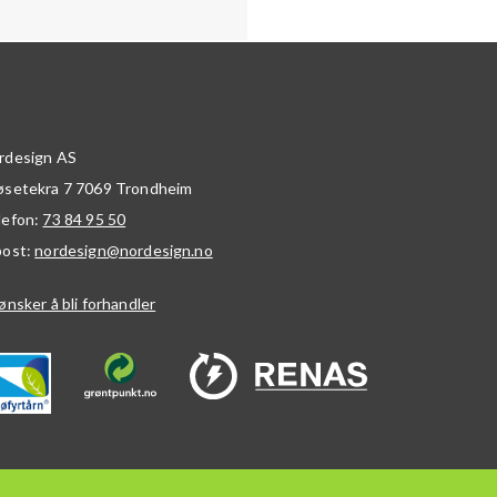
rdesign AS
øsetekra 7
7069
Trondheim
lefon:
73 84 95 50
post:
nordesign@nordesign.no
ønsker å bli forhandler