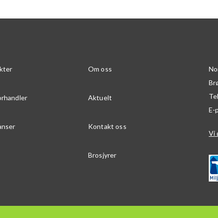
kter
Om oss
No
Br
Te
orhandler
Aktuelt
E-
anser
Kontakt oss
Vi 
Brosjyrer