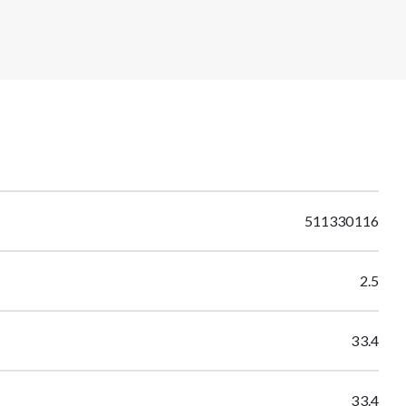
511330116
2.5
33.4
33.4