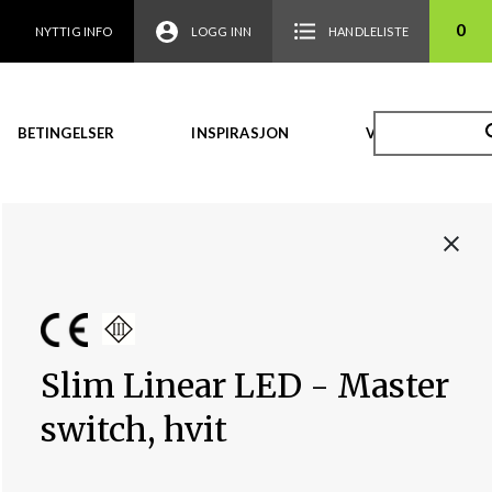
0
NYTTIG INFO
LOGG INN
HANDLELISTE
BETINGELSER
INSPIRASJON
VIDEO
Slim Linear LED - Master
switch, hvit