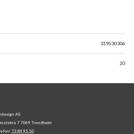
319530306
20
rdesign AS
øsetekra 7
7069
Trondheim
lefon:
73 84 95 50