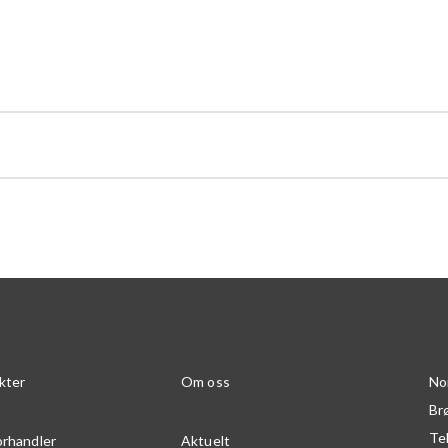
kter
Om oss
No
Br
Te
orhandler
Aktuelt