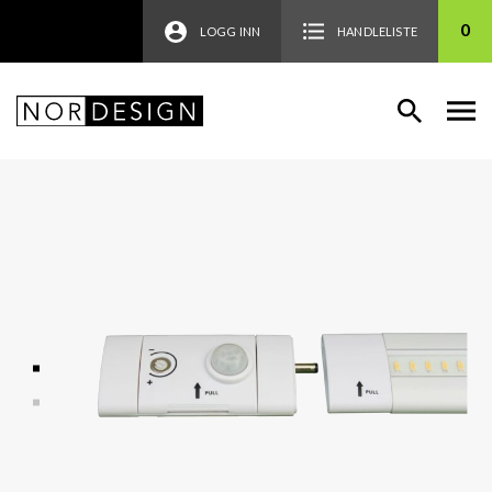
0
LOGG INN
HANDLELISTE