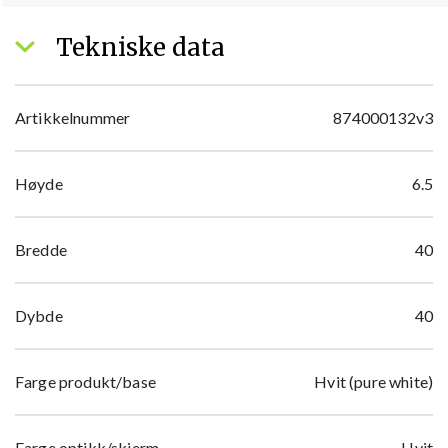
Tekniske data
Artikkelnummer
874000132v3
Høyde
6.5
Bredde
40
Dybde
40
Farge produkt/base
Hvit (pure white)
Farge optikk/skjerm
Hvit