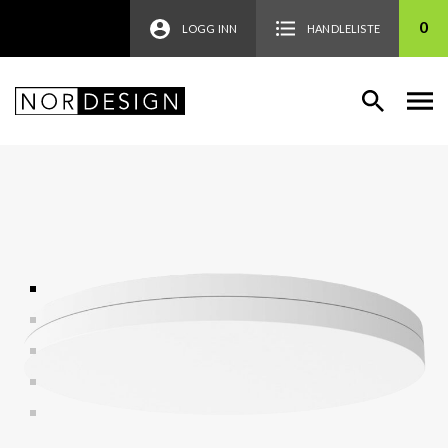
0
LOGG INN
HANDLELISTE