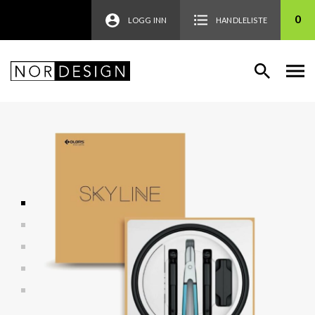
0
LOGG INN
HANDLELISTE