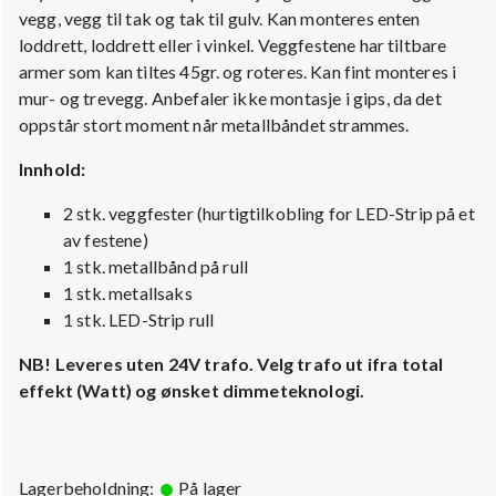
vegg, vegg til tak og tak til gulv. Kan monteres enten
loddrett, loddrett eller i vinkel. Veggfestene har tiltbare
armer som kan tiltes 45gr. og roteres. Kan fint monteres i
mur- og trevegg. Anbefaler ikke montasje i gips, da det
oppstår stort moment når metallbåndet strammes.
Innhold:
2 stk. veggfester (hurtigtilkobling for LED-Strip på et
av festene)
1 stk. metallbånd på rull
1 stk. metallsaks
1 stk. LED-Strip rull
NB! Leveres uten 24V trafo. Velg trafo ut ifra total
effekt (Watt) og ønsket dimmeteknologi.
Lagerbeholdning:
På lager