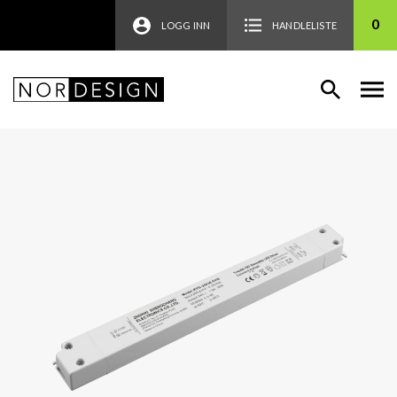
0
LOGG INN
HANDLELISTE