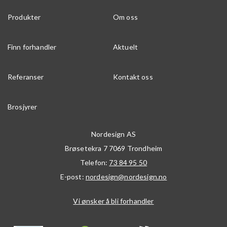
Produkter
Om oss
Finn forhandler
Aktuelt
Referanser
Kontakt oss
Brosjyrer
Nordesign AS
Brøsetekra 7
7069
Trondheim
Telefon:
73 84 95 50
E-post:
nordesign@nordesign.no
Vi ønsker å bli forhandler