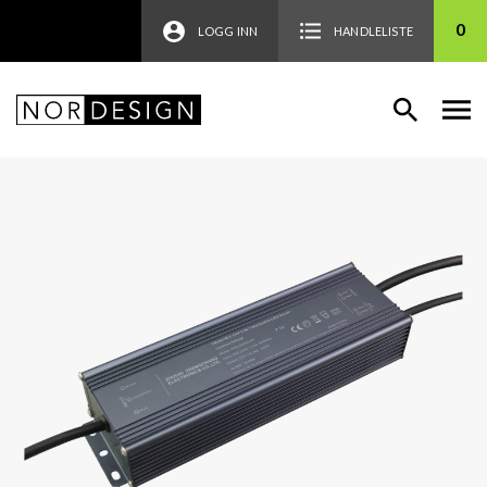
0
LOGG INN
HANDLELISTE