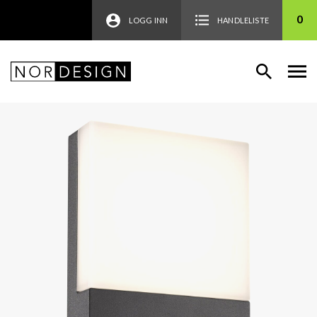
0
LOGG INN
HANDLELISTE