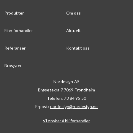
Produkter
Om oss
Finn forhandler
Aktuelt
Referanser
Kontakt oss
Brosjyrer
Nordesign AS
Brøsetekra 7
7069
Trondheim
Telefon:
73 84 95 50
E-post:
nordesign@nordesign.no
Vi ønsker å bli forhandler