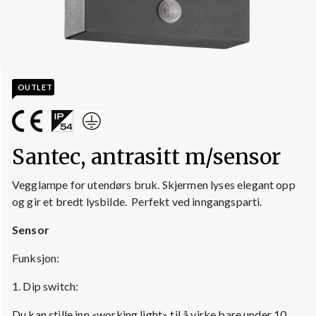
OUTLET
Santec, antrasitt m/sensor
Vegglampe for utendørs bruk. Skjermen lyses elegant opp
og gir et bredt lysbilde. Perfekt ved inngangsparti.
Sensor
Funksjon:
1. Dip switch:
Du kan stille inn «working light» til å virke bare under 10