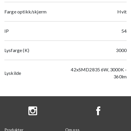
Farge optikk/skjerm
Hvit
IP
54
Lysfarge (K)
3000
42xSMD2835 6W, 3000K -
Lyskilde
360lm
Produkter
Om oss