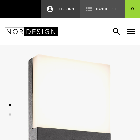
0
LOGG INN
HANDLELISTE