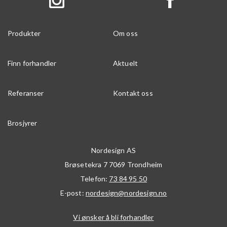
Produkter
Om oss
Finn forhandler
Aktuelt
Referanser
Kontakt oss
Brosjyrer
Nordesign AS
Brøsetekra 7
7069
Trondheim
Telefon:
73 84 95 50
E-post:
nordesign@nordesign.no
Vi ønsker å bli forhandler