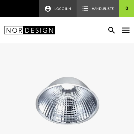
0
LOGG INN
HANDLELISTE