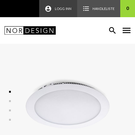
0
LOGG INN
HANDLELISTE