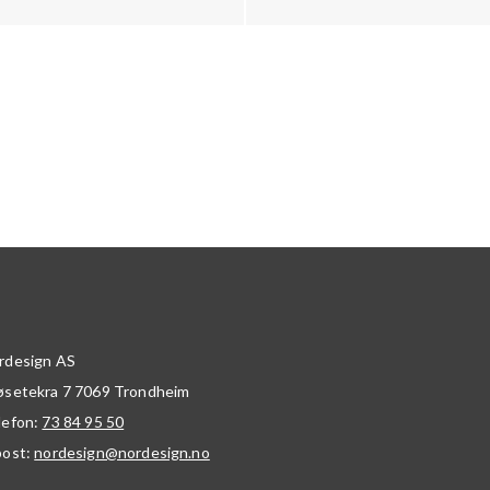
rdesign AS
øsetekra 7
7069
Trondheim
lefon:
73 84 95 50
post:
nordesign@nordesign.no