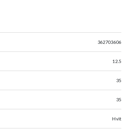
362703606
12.5
35
35
Hvit