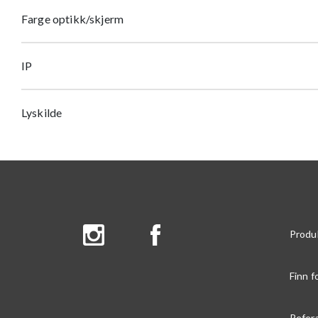
Farge optikk/skjerm
IP
Lyskilde
Produ
Finn f
Refer