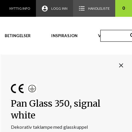
0
NYTTIG INFO
LOGG INN
HANDLELISTE
BETINGELSER
INSPIRASJON
VIDEO
Pan Glass 350, signal
white
Dekorativ taklampe med glasskuppel