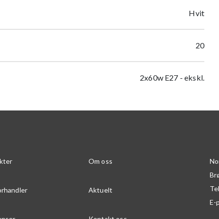
Hvit
20
2x60w E27 - ekskl.
kter
Om oss
No
Br
Te
orhandler
Aktuelt
E-
anser
Kontakt oss