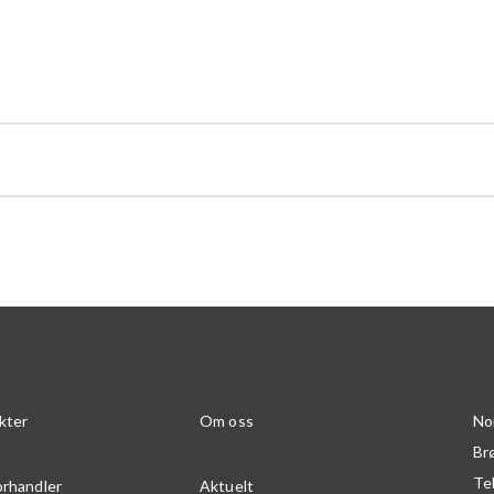
kter
Om oss
No
Br
Te
orhandler
Aktuelt