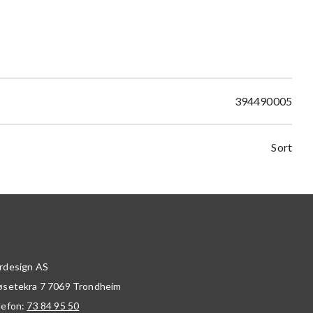
394490005
Sort
rdesign AS
øsetekra 7
7069
Trondheim
lefon:
73 84 95 50