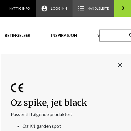
0
NYTTIG INFO
LOGG INN
HANDLELISTE
BETINGELSER
INSPIRASJON
VIDEO
Oz spike, jet black
Passer til følgende produkter:
Oz K1 garden spot