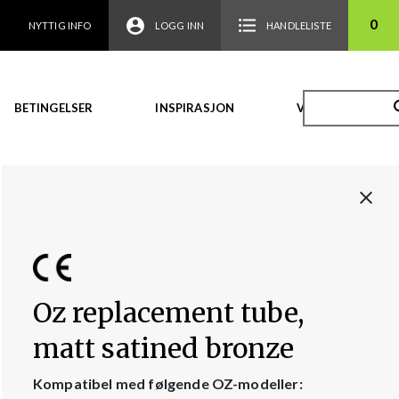
0
NYTTIG INFO
LOGG INN
HANDLELISTE
BETINGELSER
INSPIRASJON
VIDEO
Oz replacement tube,
matt satined bronze
Kompatibel med følgende OZ-modeller: