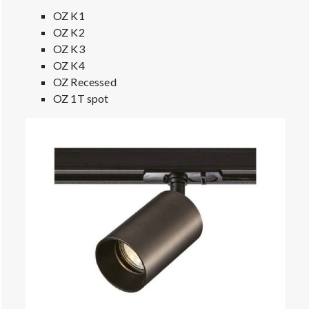
OZ K1
OZ K2
OZ K3
OZ K4
OZ Recessed
OZ 1T spot