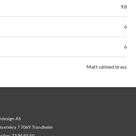
9.8
6
6
Matt satined brass
rdesign AS
øsetekra 7
7069
Trondheim
lefon:
73 84 95 50