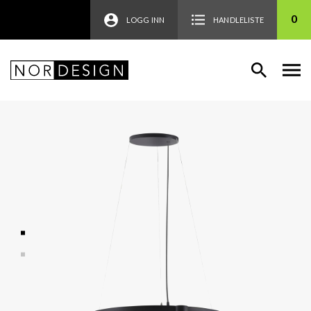
0
LOGG INN
HANDLELISTE