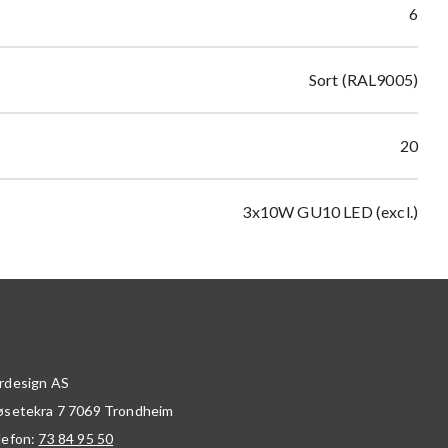
6
Sort (RAL9005)
20
3x10W GU10 LED (excl.)
rdesign AS
øsetekra 7
7069
Trondheim
lefon:
73 84 95 50