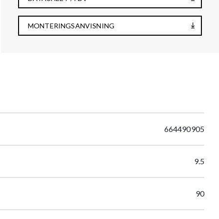
MONTERINGSANVISNING
664490905
9.5
90