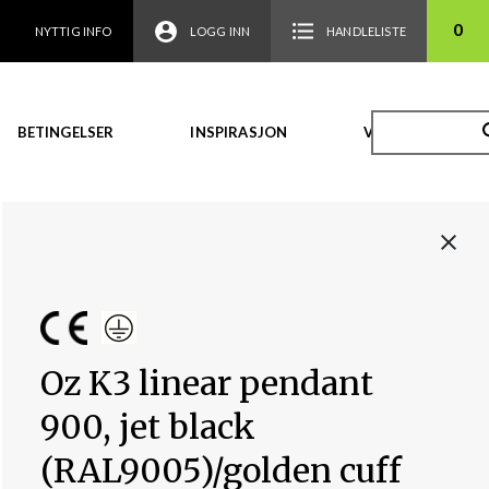
0
NYTTIG INFO
LOGG INN
HANDLELISTE
BETINGELSER
INSPIRASJON
VIDEO
Oz K3 linear pendant
900, jet black
(RAL9005)/golden cuff