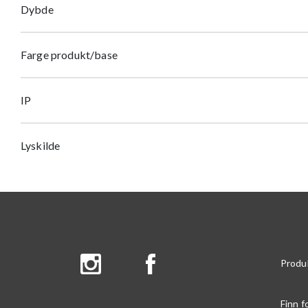
Dybde
Farge produkt/base
IP
Lyskilde
Produ
Finn f