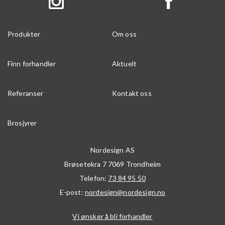
Produkter
Om oss
Finn forhandler
Aktuelt
Referanser
Kontakt oss
Brosjyrer
Nordesign AS
Brøsetekra 7
7069
Trondheim
Telefon:
73 84 95 50
E-post:
nordesign@nordesign.no
Vi ønsker å bli forhandler