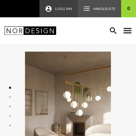
0
LOGG INN
HANDLELISTE