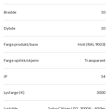
Bredde
10
Dybde
10
Farge produkt/base
Hvit (RAL 9003)
Farge optikk/skjerm
Transparent
IP
54
Lysfarge (K)
3000
Lyskilde
1x6w Citizen LED, 3000K - 400lm