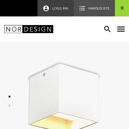
0
LOGG INN
HANDLELISTE