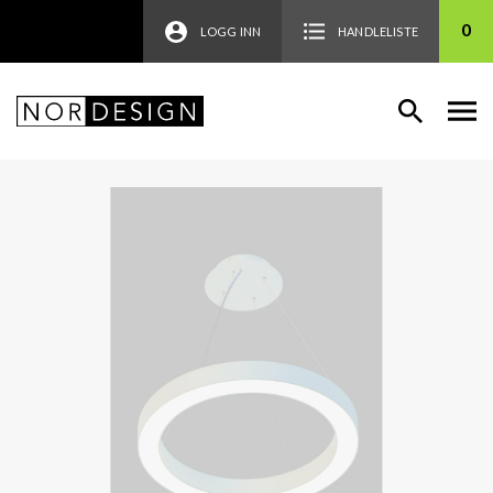
0
LOGG INN
HANDLELISTE