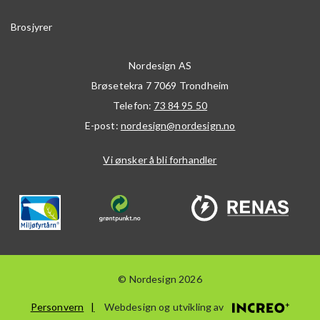
Brosjyrer
Nordesign AS
Brøsetekra 7
7069
Trondheim
Telefon:
73 84 95 50
E-post:
nordesign@nordesign.no
Vi ønsker å bli forhandler
© Nordesign 2026
Personvern
Webdesign og utvikling av