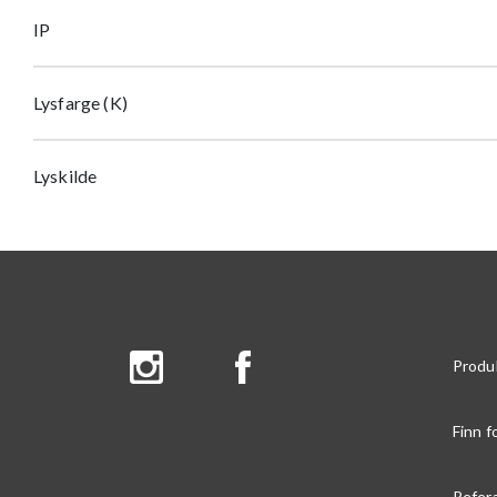
IP
Lysfarge (K)
Lyskilde
Produ
Finn f
Refer