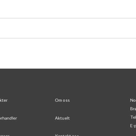
kter
Om oss
No
Br
Te
orhandler
Aktuelt
E-
anser
Kontakt oss