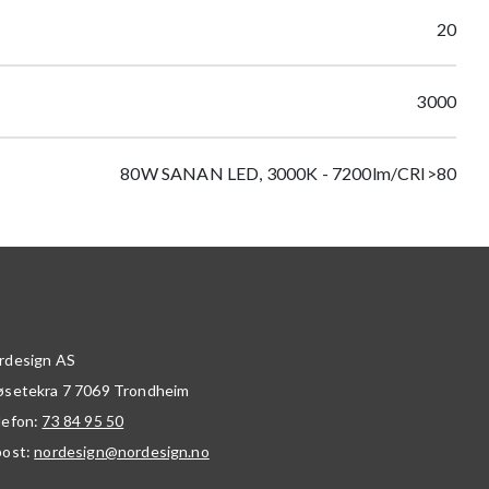
20
3000
80W SANAN LED, 3000K - 7200lm/CRI>80
rdesign AS
øsetekra 7
7069
Trondheim
lefon:
73 84 95 50
post:
nordesign@nordesign.no