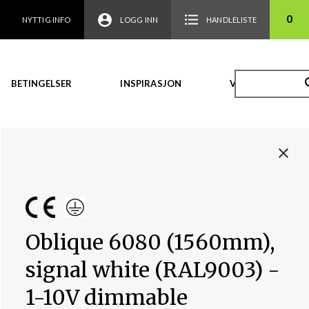
0
NYTTIG INFO
LOGG INN
HANDLELISTE
BETINGELSER
INSPIRASJON
VIDEO
Oblique 6080 (1560mm),
signal white (RAL9003) -
1-10V dimmable