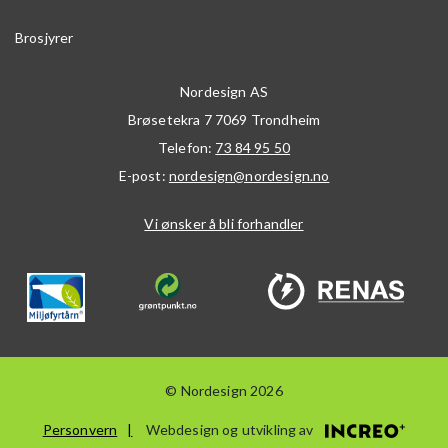
Brosjyrer
Nordesign AS
Brøsetekra 7
7069
Trondheim
Telefon:
73 84 95 50
E-post:
nordesign@nordesign.no
Vi ønsker å bli forhandler
© Nordesign 2026
Personvern
Webdesign og utvikling av