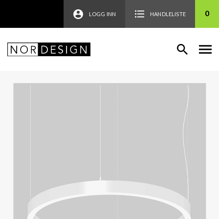
0
LOGG INN
HANDLELISTE