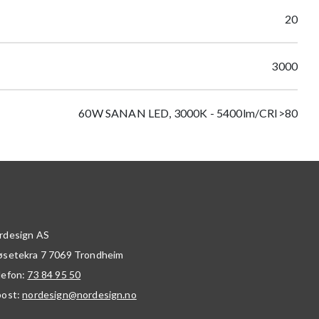
20
3000
60W SANAN LED, 3000K - 5400lm/CRI>80
rdesign AS
øsetekra 7
7069
Trondheim
lefon:
73 84 95 50
post:
nordesign@nordesign.no