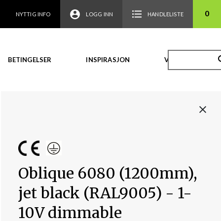
0
NYTTIG INFO
LOGG INN
HANDLELISTE
BETINGELSER
INSPIRASJON
VIDEO
Oblique 6080 (1200mm),
jet black (RAL9005) - 1-
10V dimmable