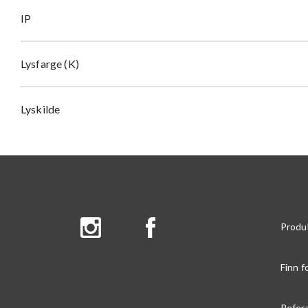
IP
Lysfarge (K)
Lyskilde
Produ
Finn f
Refer