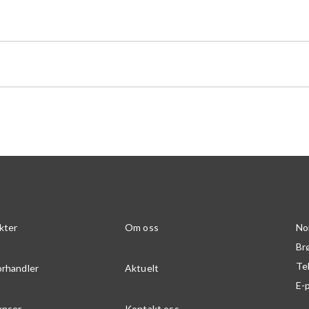
kter
Om oss
No
Br
Te
orhandler
Aktuelt
E-
anser
Kontakt oss