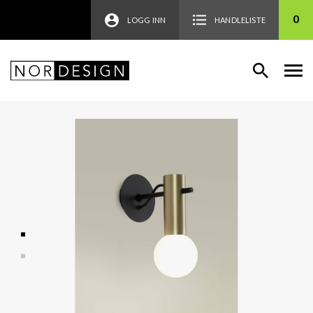
0
LOGG INN
HANDLELISTE