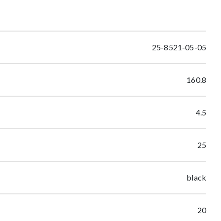
25-8521-05-05
160.8
4.5
25
black
20