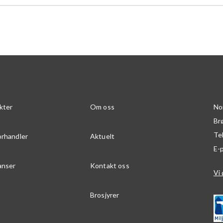
kter
Om oss
No
Br
Te
orhandler
Aktuelt
E-
anser
Kontakt oss
Vi 
Brosjyrer