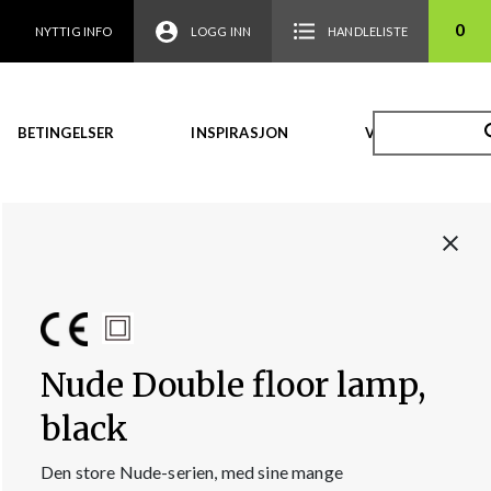
0
NYTTIG INFO
LOGG INN
HANDLELISTE
BETINGELSER
INSPIRASJON
VIDEO
Nude Double floor lamp,
black
Den store Nude-serien, med sine mange