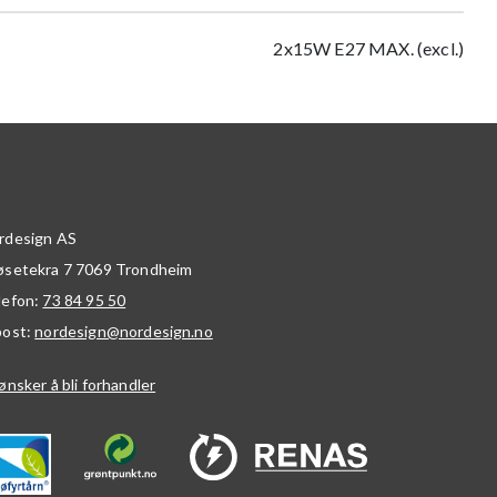
2x15W E27 MAX. (excl.)
rdesign AS
øsetekra 7
7069
Trondheim
lefon:
73 84 95 50
post:
nordesign@nordesign.no
ønsker å bli forhandler