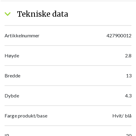
Tekniske data
Artikkelnummer
427900012
Høyde
2.8
Bredde
13
Dybde
4.3
Farge produkt/base
Hvit/ blå
IP
20