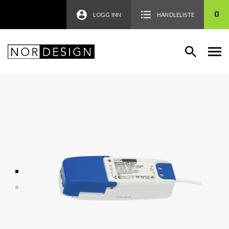
0
LOGG INN
HANDLELISTE