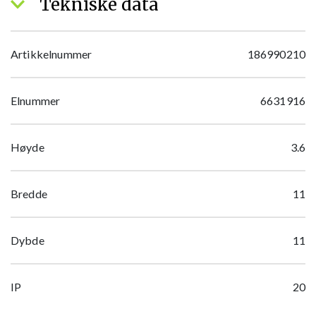
Tekniske data
Artikkelnummer
186990210
Elnummer
6631916
Høyde
3.6
Bredde
11
Dybde
11
IP
20