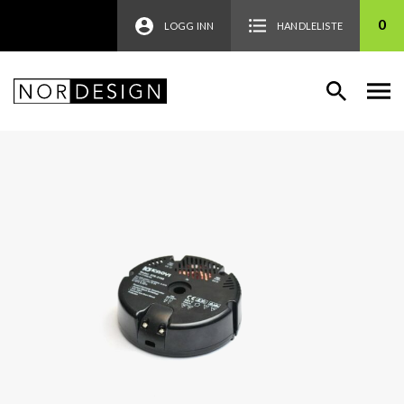
0
LOGG INN
HANDLELISTE