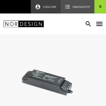
0
LOGG INN
HANDLELISTE