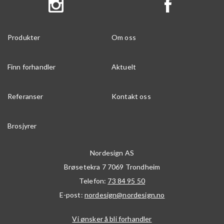
Produkter
Om oss
Finn forhandler
Aktuelt
Referanser
Kontakt oss
Brosjyrer
Nordesign AS
Brøsetekra 7
7069
Trondheim
Telefon:
73 84 95 50
E-post:
nordesign@nordesign.no
Vi ønsker å bli forhandler