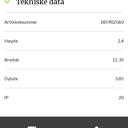
Tekniske data
Artikkelnummer
185902060
Høyde
2.4
Bredde
12.35
Dybde
3.85
IP
20