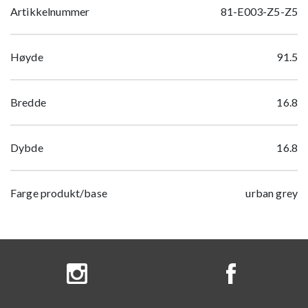
Artikkelnummer
81-E003-Z5-Z5
Høyde
91.5
Bredde
16.8
Dybde
16.8
Farge produkt/base
urban grey