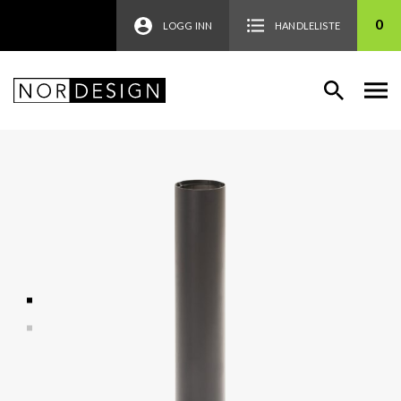
0
LOGG INN
HANDLELISTE