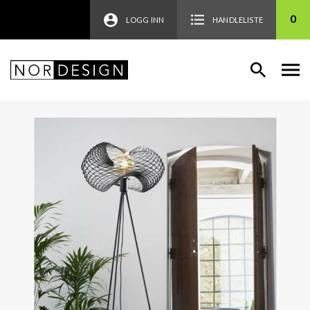
0
LOGG INN
HANDLELISTE