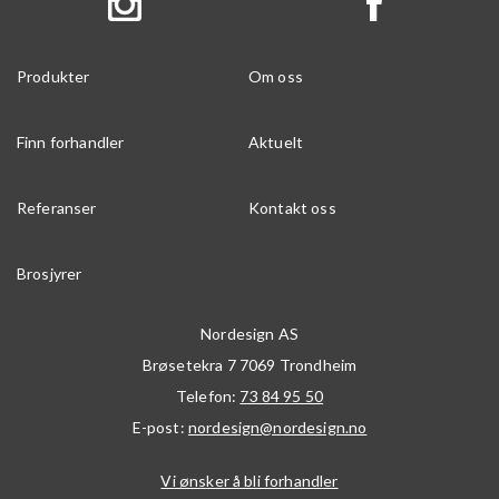
Produkter
Om oss
Finn forhandler
Aktuelt
Referanser
Kontakt oss
Brosjyrer
Nordesign AS
Brøsetekra 7
7069
Trondheim
Telefon:
73 84 95 50
E-post:
nordesign@nordesign.no
Vi ønsker å bli forhandler