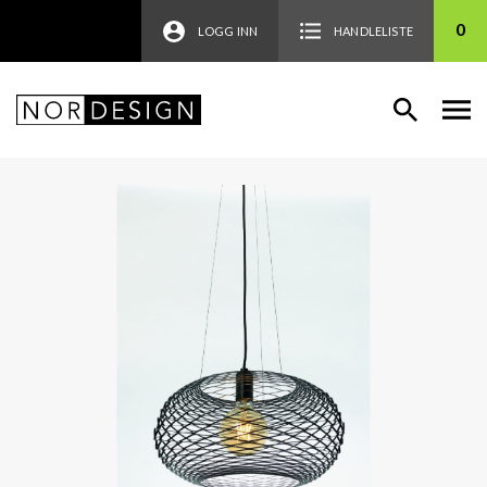
0
LOGG INN
HANDLELISTE