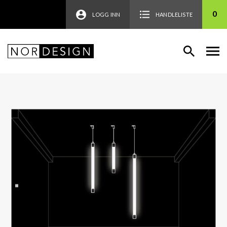
0
LOGG INN
HANDLELISTE