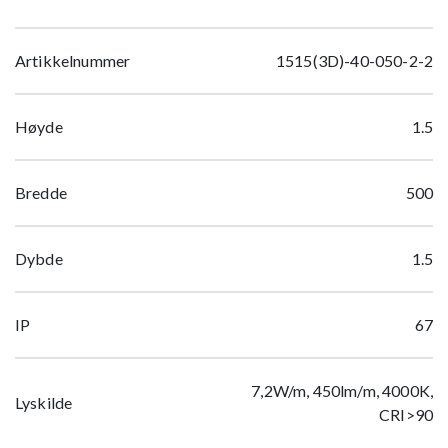
Artikkelnummer
1515(3D)-40-050-2-2
Høyde
1.5
Bredde
500
Dybde
1.5
IP
67
7,2W/m, 450lm/m, 4000K,
Lyskilde
CRI>90