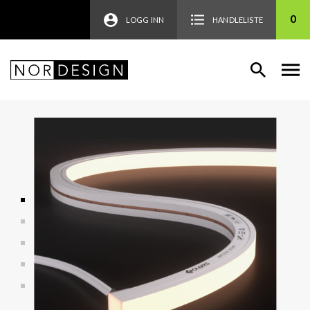
0
LOGG INN
HANDLELISTE