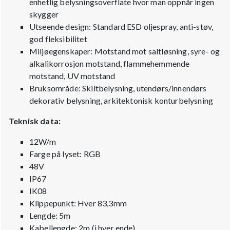
enhetlig belysningsoverflate hvor man oppnår ingen
skygger
Utseende design: Standard ESD oljespray, anti-støv,
god fleksibilitet
Miljøegenskaper: Motstand mot saltløsning, syre- og
alkalikorrosjon motstand, flammehemmende
motstand, UV motstand
Bruksområde: Skiltbelysning, utendørs/innendørs
dekorativ belysning, arkitektonisk konturbelysning
Teknisk data:
12W/m
Farge på lyset: RGB
48V
IP67
IK08
Klippepunkt: Hver 83,3mm
Lengde: 5m
Kabellengde: 2m (i hver ende)