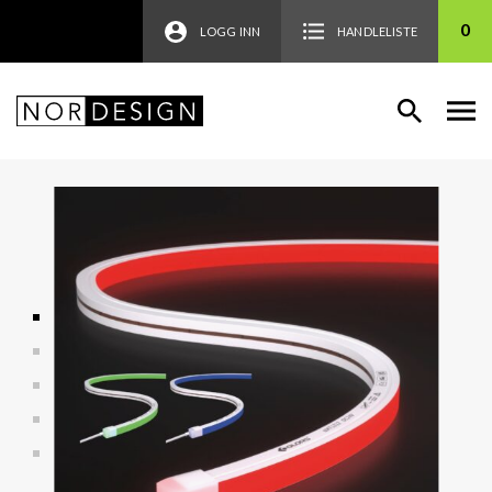
0
LOGG INN
HANDLELISTE