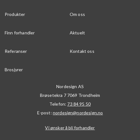
Produkter
Om oss
Finn forhandler
Aktuelt
Referanser
Kontakt oss
Brosjyrer
Nordesign AS
Brøsetekra 7
7069
Trondheim
Telefon:
73 84 95 50
E-post:
nordesign@nordesign.no
Vi ønsker å bli forhandler