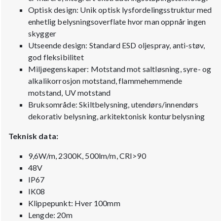
Optisk design: Unik optisk lysfordelingsstruktur med
enhetlig belysningsoverflate hvor man oppnår ingen
skygger
Utseende design: Standard ESD oljespray, anti-støv,
god fleksibilitet
Miljøegenskaper: Motstand mot saltløsning, syre- og
alkalikorrosjon motstand, flammehemmende
motstand, UV motstand
Bruksområde: Skiltbelysning, utendørs/innendørs
dekorativ belysning, arkitektonisk konturbelysning
Teknisk data:
9,6W/m, 2300K, 500lm/m, CRI>90
48V
IP67
IK08
Klippepunkt: Hver 100mm
Lengde: 20m