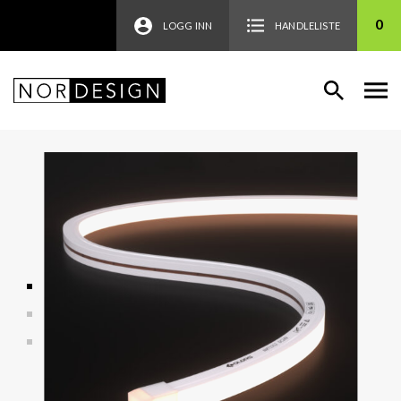
0
LOGG INN
HANDLELISTE