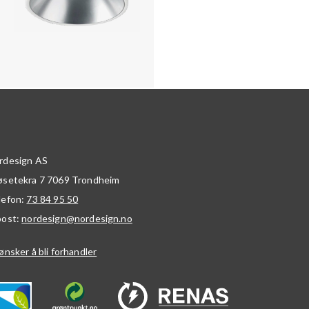
rdesign AS
øsetekra 7
7069
Trondheim
lefon:
73 84 95 50
post:
nordesign@nordesign.no
ønsker å bli forhandler