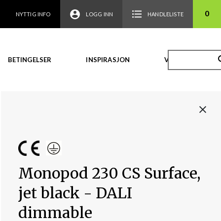
0
NYTTIG INFO
LOGG INN
HANDLELISTE
BETINGELSER
INSPIRASJON
VIDEO
Monopod 230 CS Surface,
jet black - DALI
dimmable