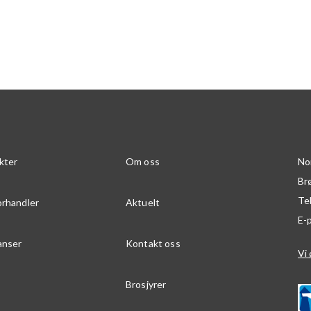
kter
Om oss
No
Br
Te
orhandler
Aktuelt
E-
anser
Kontakt oss
Vi 
Brosjyrer