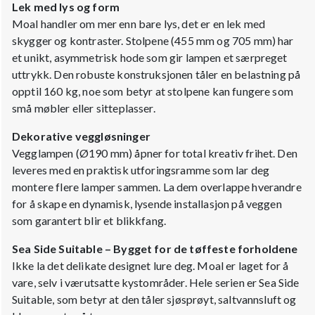
Lek med lys og form
Moal handler om mer enn bare lys, det er en lek med
skygger og kontraster. Stolpene (455 mm og 705 mm) har
et unikt, asymmetrisk hode som gir lampen et særpreget
uttrykk. Den robuste konstruksjonen tåler en belastning på
opptil 160 kg, noe som betyr at stolpene kan fungere som
små møbler eller sitteplasser.
Dekorative veggløsninger
Vegglampen (Ø190 mm) åpner for total kreativ frihet. Den
leveres med en praktisk utforingsramme som lar deg
montere flere lamper sammen. La dem overlappe hverandre
for å skape en dynamisk, lysende installasjon på veggen
som garantert blir et blikkfang.
Sea Side Suitable – Bygget for de tøffeste forholdene
Ikke la det delikate designet lure deg. Moal er laget for å
vare, selv i værutsatte kystområder. Hele serien er Sea Side
Suitable, som betyr at den tåler sjøsprøyt, saltvannsluft og