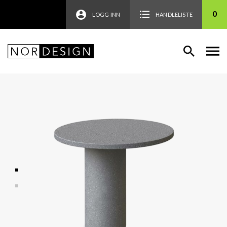
0
LOGG INN
HANDLELISTE