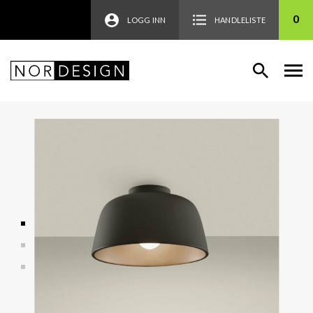
0
LOGG INN
HANDLELISTE