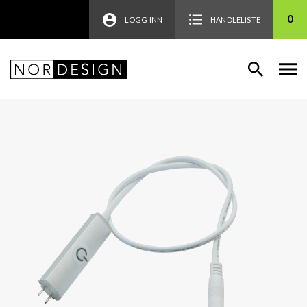
0
LOGG INN
HANDLELISTE