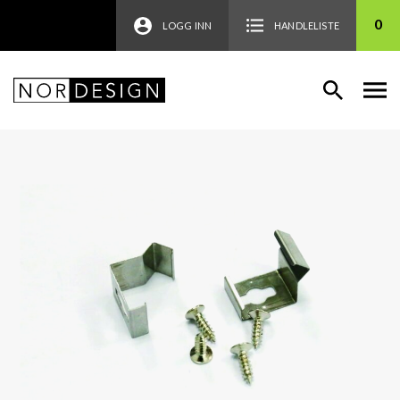
0
LOGG INN
HANDLELISTE