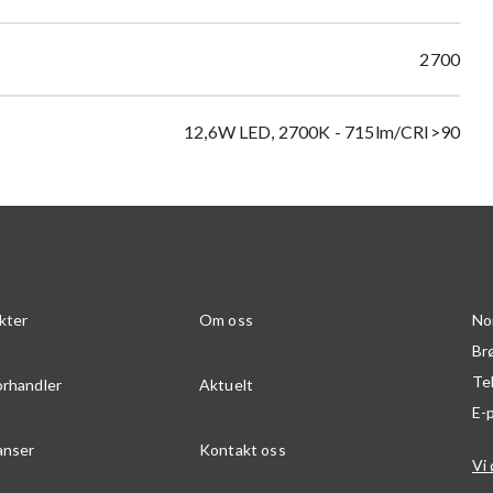
2700
12,6W LED, 2700K - 715lm/CRI>90
kter
Om oss
No
Br
Te
orhandler
Aktuelt
E-
anser
Kontakt oss
Vi 