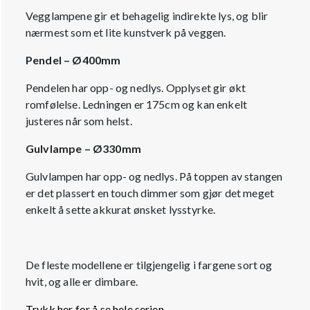
Vegglampene gir et behagelig indirekte lys, og blir
nærmest som et lite kunstverk på veggen.
Pendel – Ø400mm
Pendelen har opp- og nedlys. Opplyset gir økt
romfølelse. Ledningen er 175cm og kan enkelt
justeres når som helst.
Gulvlampe – Ø330mm
Gulvlampen har opp- og nedlys. På toppen av stangen
er det plassert en touch dimmer som gjør det meget
enkelt å sette akkurat ønsket lysstyrke.
De fleste modellene er tilgjengelig i fargene sort og
hvit, og alle er dimbare.
Trykk her for å se hele serien