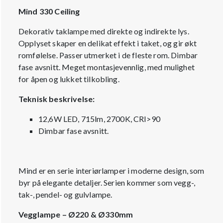
Mind 330 Ceiling
Dekorativ taklampe med direkte og indirekte lys.
Opplyset skaper en delikat effekt i taket, og gir økt
romfølelse. Passer utmerket i de fleste rom. Dimbar
fase avsnitt. Meget montasjevennlig, med mulighet
for åpen og lukket tilkobling.
Teknisk beskrivelse:
12,6W LED, 715lm, 2700K, CRI>90
Dimbar fase avsnitt.
Mind er en serie interiørlamper i moderne design, som
byr på elegante detaljer. Serien kommer som vegg-,
tak-, pendel- og gulvlampe.
Vegglampe – Ø220 & Ø330mm