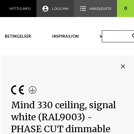
0
NYTTIG INFO
LOGG INN
HANDLELISTE
BETINGELSER
INSPIRASJON
VIDEO
Mind 330 ceiling, signal
white (RAL9003) -
PHASE CUT dimmable