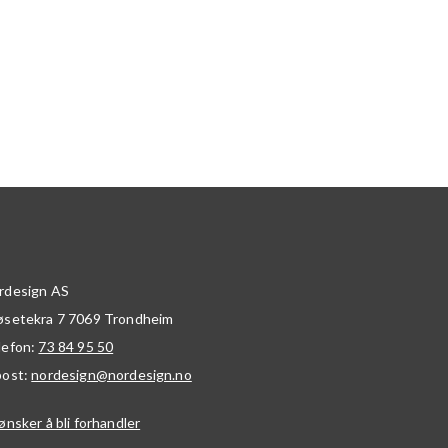
rdesign AS
øsetekra 7
7069
Trondheim
lefon:
73 84 95 50
post:
nordesign@nordesign.no
ønsker å bli forhandler