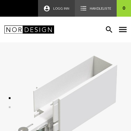
0
LOGG INN
HANDLELISTE