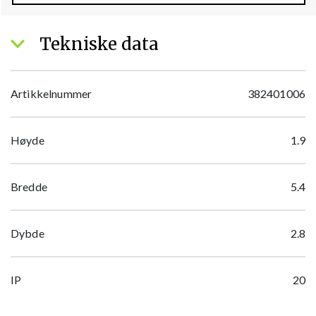
Tekniske data
Artikkelnummer
382401006
Høyde
1.9
Bredde
5.4
Dybde
2.8
IP
20