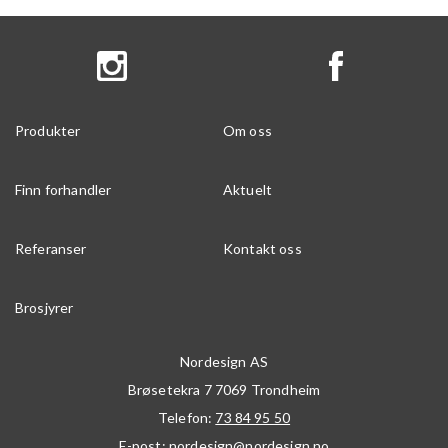
Produkter
Om oss
Finn forhandler
Aktuelt
Referanser
Kontakt oss
Brosjyrer
Nordesign AS
Brøsetekra 7
7069
Trondheim
Telefon:
73 84 95 50
E-post:
nordesign@nordesign.no