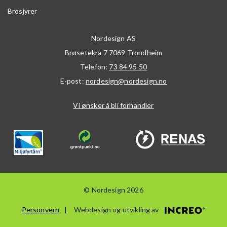
Brosjyrer
Nordesign AS
Brøsetekra 7
7069
Trondheim
Telefon:
73 84 95 50
E-post:
nordesign@nordesign.no
Vi ønsker å bli forhandler
© Nordesign 2026
Personvern
Webdesign og utvikling av