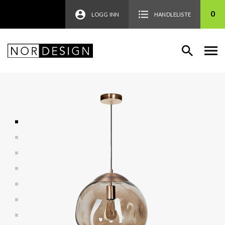
0
LOGG INN
HANDLELISTE