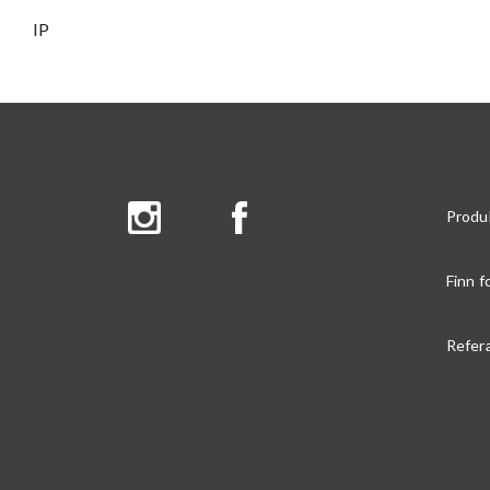
IP
Produ
Finn f
Refer