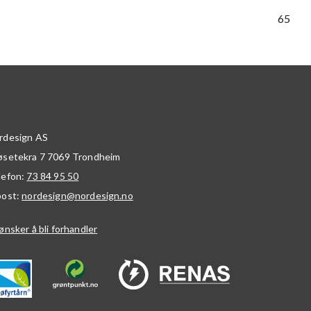
65
rdesign AS
øsetekra 7
7069
Trondheim
lefon:
73 84 95 50
post:
nordesign@nordesign.no
ønsker å bli forhandler