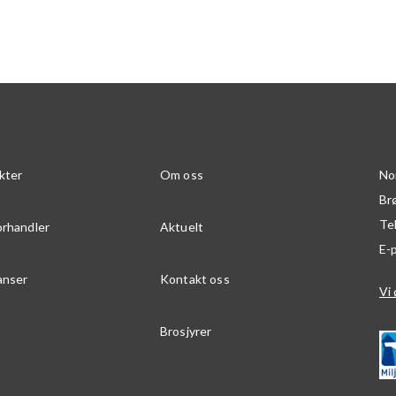
kter
Om oss
No
Br
Te
orhandler
Aktuelt
E-
anser
Kontakt oss
Vi 
Brosjyrer