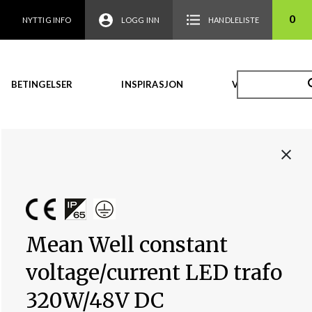
0
NYTTIG INFO
LOGG INN
HANDLELISTE
BETINGELSER
INSPIRASJON
VIDEO
Mean Well constant
voltage/current LED trafo
320W/48V DC