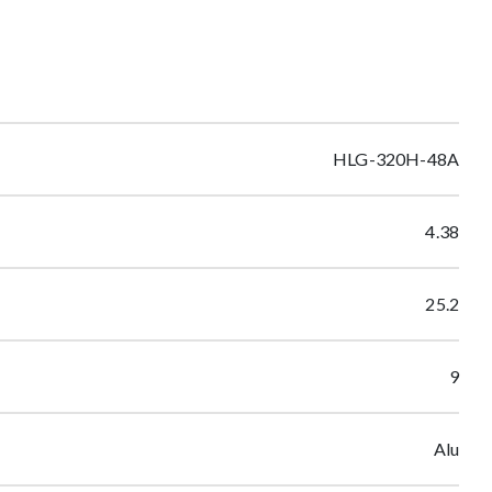
HLG-320H-48A
4.38
25.2
9
Alu