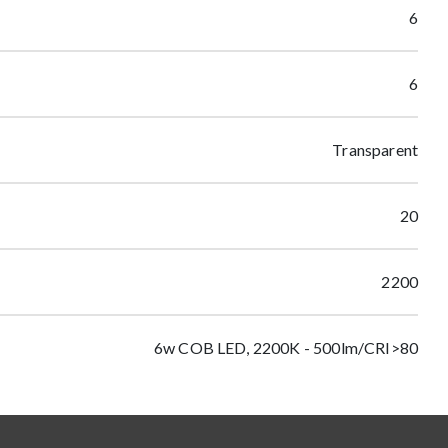
6
6
Transparent
20
2200
6w COB LED, 2200K - 500lm/CRI>80