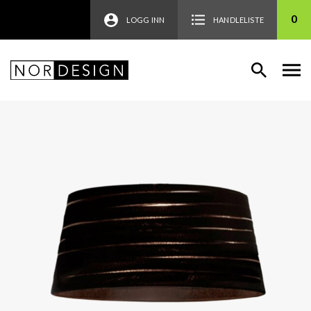
0
LOGG INN
HANDLELISTE