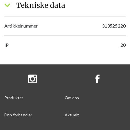
Tekniske data
Artikkelnummer
313525220
IP
20
Produkter
Om oss
Finn forhandler
Aktuelt