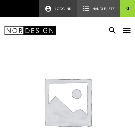
0
LOGG INN
HANDLELISTE