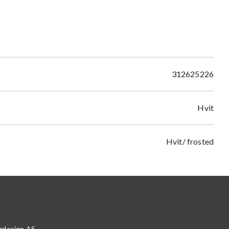
312625226
Hvit
Hvit/ frosted
rdesign AS