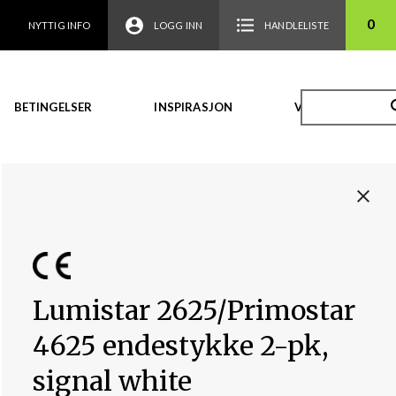
0
NYTTIG INFO
LOGG INN
HANDLELISTE
BETINGELSER
INSPIRASJON
VIDEO
Lumistar 2625/Primostar
4625 endestykke 2-pk,
signal white